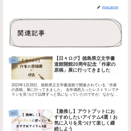
macaron
関連記事
【日々ログ】徳島県立文学書
雑記
道館開館20周年記念「作家の
原稿」展に行ってきました
2023年1月28日、徳島県立文学書道館で開催されている「作家
の原稿」展に行ってきました。 去年偶然入ったレストランでチ
ラシを見つけて以降ずっと気になっていたのですが、なかなか
時間がとれず、本日ようやく足を運ぶことができました！ ...
【激推し】アウトプットにお
雑記
すすめしたいアイテム4選！お
気に入りを見つけて楽しく継
続しよう