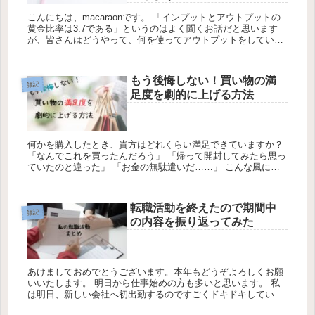
こんにちは、macaraonです。 「インプットとアウトプットの
黄金比率は3:7である」というのはよく聞くお話だと思います
が、皆さんはどうやって、何を使ってアウトプットをしていま
すか？ ブログやSNSで大衆に向けて発信をしてい...
もう後悔しない！買い物の満
雑記
足度を劇的に上げる方法
何かを購入したとき、貴方はどれくらい満足できていますか？
「なんでこれを買ったんだろう」 「帰って開封してみたら思っ
ていたのと違った」 「お金の無駄遣いだ……」 こんな風に思
うこと、ありませんか？ せっかく欲...
転職活動を終えたので期間中
雑記
の内容を振り返ってみた
あけましておめでとうございます。本年もどうぞよろしくお願
いいたします。 明日から仕事始めの方も多いと思います。 私
は明日、新しい会社へ初出勤するのですごくドキドキしていま
す。 せっかくなので転職活動中の内容を振り返ってみ...